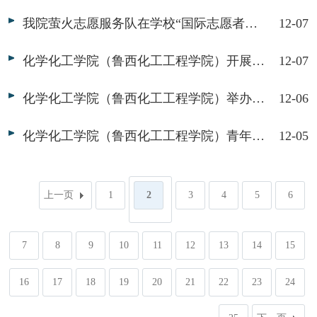
我院萤火志愿服务队在学校“国际志愿者日交流会”中做典型展示
12-07
化学化工学院（鲁西化工工程学院）开展“漫步公园，识破那些诈骗陷阱”宣传活动
12-07
化学化工学院（鲁西化工工程学院）举办“扇启古韵，‘童’绘新篇”志愿服务活动
12-06
化学化工学院（鲁西化工工程学院）青年化学社举办“探秘变色奇迹：碘的变色小实验”志愿服务活动
12-05
上一页
1
2
3
4
5
6
7
8
9
10
11
12
13
14
15
16
17
18
19
20
21
22
23
24