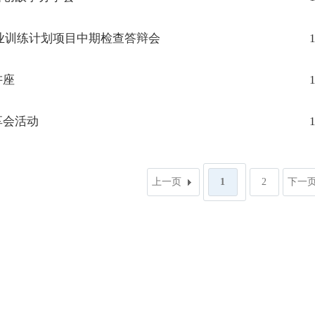
业训练计划项目中期检查答辩会
1
讲座
1
享会活动
1
上一页
1
2
下一