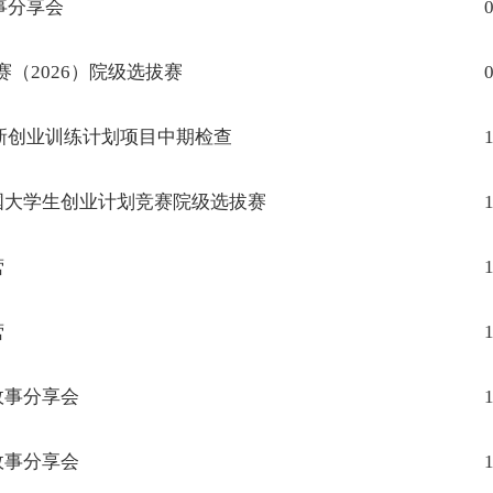
事分享会
0
（2026）院级选拔赛
0
新创业训练计划项目中期检查
1
国大学生创业计划竞赛院级选拔赛
1
营
1
营
1
故事分享会
1
故事分享会
1