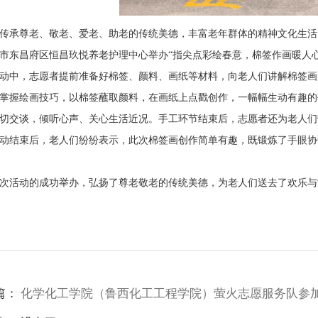
尊老、敬老、爱老、助老的传统美德，丰富老年群体的精神文化生活，
市东昌府区恒昌玖悦养老护理中心举办“指尖点彩绘春意，棉签作画暖人心
，志愿者提前准备好棉签、颜料、画纸等材料，向老人们讲解棉签画的
掌握绘画技巧，以棉签蘸取颜料，在画纸上点戳创作，一幅幅生动有趣的
切交谈，倾听心声、关心生活近况。手工环节结束后，志愿者还为老人们
束后，老人们纷纷表示，此次棉签画创作简单有趣，既锻炼了手眼协调
动的成功举办，弘扬了尊老敬老的传统美德，为老人们送去了欢乐与
篇：
化学化工学院（鲁西化工工程学院）萤火志愿服务队参加