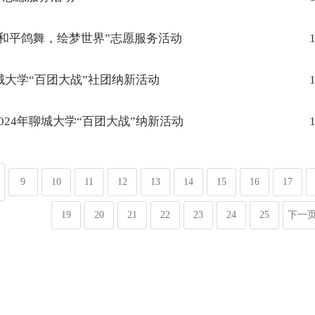
和平鸽舞，绘梦世界”志愿服务活动
1
城大学“百团大战”社团纳新活动
1
24年聊城大学“百团大战”纳新活动
1
9
10
11
12
13
14
15
16
17
19
20
21
22
23
24
25
下一