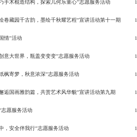
巧手木棍造结构，探索几何乐童心”志愿服务活动
1
绘卷藏园千古韵，墨绘千秋耀艺程”宣讲活动第十一期
1
国情”活动
1
创意大世界，瓶盖变变变”志愿服务活动
1
纸枫寄梦，秋意浓深”志愿服务活动
1
邂逅国画雅韵篇，共赏艺术风华貌”宣讲活动第九期
1
”志愿服务活动
1
中，安全伴我行”志愿服务活动
1