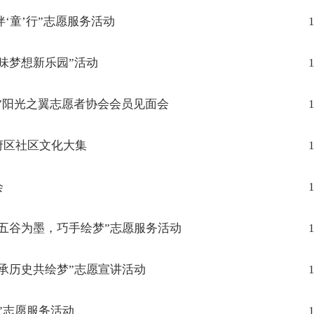
‘童’行”志愿服务活动
1
味梦想新乐园”活动
1
里”阳光之翼志愿者协会会员见面会
1
府区社区文化大集
1
会
1
五谷为墨，巧手绘梦”志愿服务活动
1
承历史共绘梦”志愿宣讲活动
1
”志愿服务活动
1