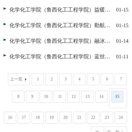
化学化工学院（鲁西化工工程学院）益暖志愿服务队举办“学习二十大，送法进社区”宣讲活动
01-15
化学化工学院（鲁西化工工程学院）勤航志愿服务队举办“颂法治，记于心”宣讲活动
01-15
化学化工学院（鲁西化工工程学院）融冰暖冬志愿服务队举办“关爱马路天使，传递徘徊余香”志愿服务活动
01-14
化学化工学院（鲁西化工工程学院）蓝丝带志愿服务队举办“知悉乡村振兴发展，共筑美丽宜居乡村”调研活动
01-11
上一页
1
2
3
4
5
6
7
8
9
10
11
12
13
14
15
16
17
18
19
20
21
22
23
24