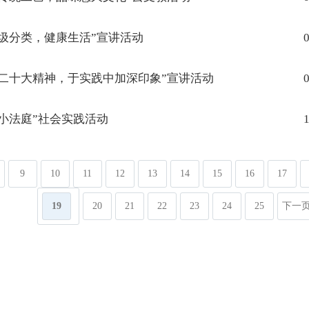
圾分类，健康生活”宣讲活动
0
二十大精神，于实践中加深印象”宣讲活动
0
小法庭”社会实践活动
1
9
10
11
12
13
14
15
16
17
19
20
21
22
23
24
25
下一