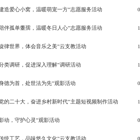
建造爱心小窝，温暖萌宠一方”志愿服务活动
0
陪伴孤单耋孺，温暖冬日人心”志愿服务活动
1
旋律世界，体会音乐之美”云支教活动
1
分类调研，促进深入理解”调研活动
1
身德为首，处世法为先”观影活动
0
党的二十大，奋进乡村新时代”主题短视频制作活动
1
影动，守护心灵”观影活动
0
传统工艺，品味悠久文化”云支教活动
0