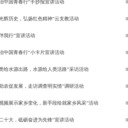
治中国青春行”手抄报宣讲活动
0
光辉历史，弘扬红色精神”云支教活动
0
伴我行”宣讲活动
0
治中国青春行”小卡片宣讲活动
0
类给水源出路，水源给人类活路”采访活动
0
助农促发展，走访调查明实情”调研活动
0
视频展示家乡变化，新手段绘就家乡风采”活动
0
二十大，砥砺奋进为先锋”宣讲活动
0