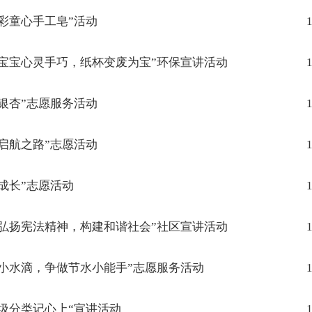
彩童心手工皂”活动
1
宝宝心灵手巧，纸杯变废为宝”环保宣讲活动
1
银杏”志愿服务活动
1
启航之路”志愿活动
1
成长”志愿活动
1
弘扬宪法精神，构建和谐社会”社区宣讲活动
1
小水滴，争做节水小能手”志愿服务活动
1
圾分类记心上“宣讲活动
1