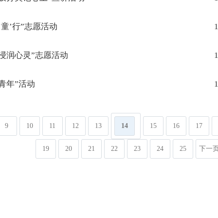
童’行”志愿活动
1
浸润心灵”志愿活动
1
青年”活动
1
9
10
11
12
13
14
15
16
17
19
20
21
22
23
24
25
下一