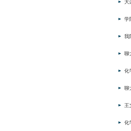
大
学
我
聊
化
聊
王
化