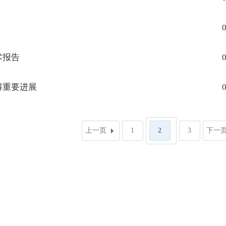
0
术报告
0
得重要进展
0
上一页
1
2
3
下一