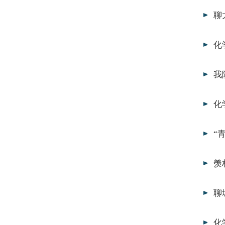
聊
化
我
化
“
羡
聊
化