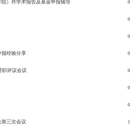
学院）作学术报告及基金申报辅导
0
0
0
申报经验分享
0
述职评议会议
0
0
0
会第三次会议
1