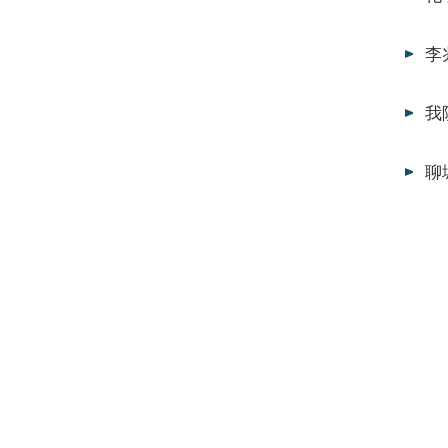
李
我
聊