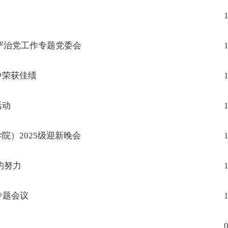
1
严治党工作专题党委会
1
中荣获佳绩
1
活动
1
院）2025级迎新晚会
1
的努力
1
专题会议
1
0