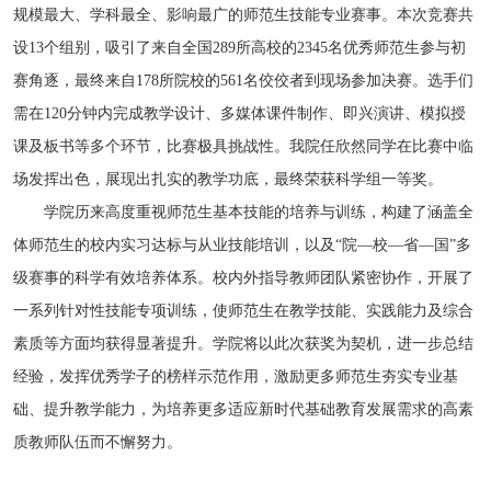
规模最大、学科最全、影响最广的师范生技能专业赛事。本次竞赛共
设13个组别，吸引了来自全国289所高校的2345名优秀师范生参与初
赛角逐，最终来自178所院校的561名佼佼者到现场参加决赛。选手们
需在120分钟内完成教学设计、多媒体课件制作、即兴演讲、模拟授
课及板书等多个环节，比赛极具挑战性。我院任欣然同学在比赛中临
场发挥出色，展现出扎实的教学功底，最终荣获科学组一等奖。
学院历来高度重视师范生基本技能的培养与训练，构建了涵盖全
体师范生的校内实习达标与从业技能培训，以及“院—校—省—国”多
级赛事的科学有效培养体系。校内外指导教师团队紧密协作，开展了
一系列针对性技能专项训练，使师范生在教学技能、实践能力及综合
素质等方面均获得显著提升。学院将以此次获奖为契机，进一步总结
经验，发挥优秀学子的榜样示范作用，激励更多师范生夯实专业基
础、提升教学能力，为培养更多适应新时代基础教育发展需求的高素
质教师队伍而不懈努力。