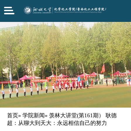
首页
»
学院新闻
» 羡林大讲堂(第161期） 耿德
超：从聊大到天大：永远相信自己的努力