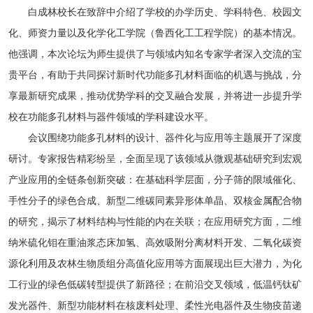
白成林校长在致辞中介绍了学校的办学历史、学科特色、校园文
化、师资力量以及化学化工学院
（鲁西化工工程学院）
的基本情况。
他强调，本次论坛为师生提供了与领域内知名专家学者深入交流的宝
贵平台，有助于共同探讨新时代功能多孔材料面临的机遇与挑战，分
享最新研究成果，推动优势学科的交叉融合发展，并将进一步提升学
校在功能多孔材料与器件领域的学科建设水平。
会议围绕功能多孔材料的设计、器件化与应用等主题展开了深度
研讨。专家报告精彩纷呈，全面呈现了该领域从微观基础研究到宏观
产业应用的全链条创新突破：在基础科学层面，分子筛的限域催化、
手性分子的绿色合成、新型二维碳同素异形体单晶、双核金属配合物
的研究，揭示了材料结构与性能的内在关联；在应用研究方面，二维
纳米硫化钼在重油浆态床加氢、高效吸附分离材料开发、二氧化碳资
源化利用及农林生物质组分高值化应用等方面展现出巨大潜力，为化
工行业的绿色低碳转型提供了新路径；在前沿交叉领域，低温钙钛矿
发光器件、新型功能材料在核废料处理、柔性光电器件及生物疫苗递