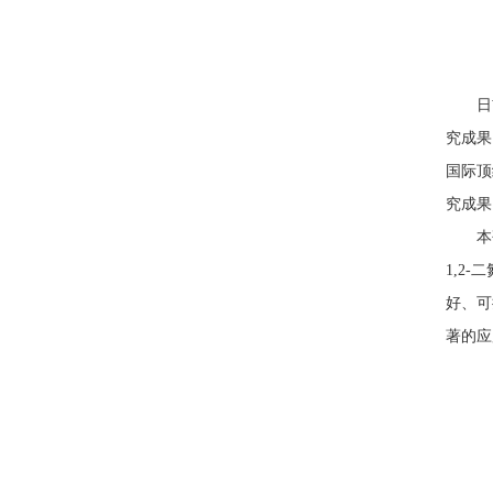
日前，
究成果以《
国际顶级
究成果
本研究
1,2
好、可
著的应