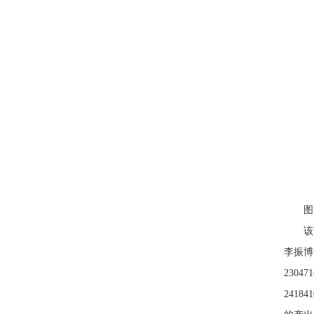
图 
该论文
李振博
23047
241