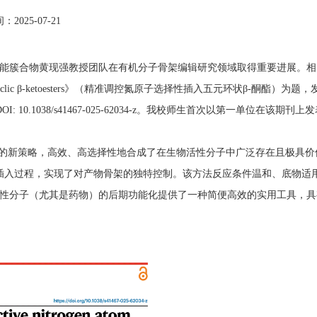
2025-07-21
簇合物黄现强教授团队在有机分子骨架编辑研究领域取得重要进展。相
five-membered cyclic β-ketoesters》（精准调控氮原子选择性插入五元环状β-酮酯）为
I: 10.1038/s41467-025-62034-z。我校师生首次以第一单位在该期刊上
的新策略，高效、高选择性地合成了在生物活性分子中广泛存在且极具价
原子插入过程，实现了对产物骨架的独特控制。该方法反应条件温和、底物适
性分子（尤其是药物）的后期功能化提供了一种简便高效的实用工具，具