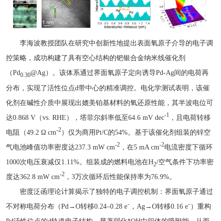
李海波教授团队在研究中创新性地提出表面氧原子介导的电子调
控策略，成功构建了具有空心结构的钯银合金纳米线催化剂
（Pd
@Ag）。该体系通过界面氧原子定向诱导Pd-Ag间的电荷再
0.30
分布，实现了活性位点d带中心的精准调控。电化学测试表明，该催
化剂在碱性介质中展现出媲美铂基材料的氧还原性能，其半波电位可
-1
达0.868 V（vs. RHE），塔菲尔斜率低至64.6 mV dec
，且电荷转移
-2
电阻（49.2 Ω cm
）仅为商用Pt/C的54%。基于该催化剂组装的锌空
-2
-2
气电池峰值功率密度达237.3 mW cm
，在5 mA cm
电流密度下循环
1000次电压衰减仅1.11%。组装成的燃料电池在H
/空气条件下功率密
2
-2
度达362.8 mW cm
，3万次循环后性能保持率为76.9%。
密度泛函理论计算揭示了独特的电子调控机制：界面氧原子通过
不对称电荷分布（Pd→O转移0.24–0.28 e⁻，Ag→O转移0.16 e⁻）重构