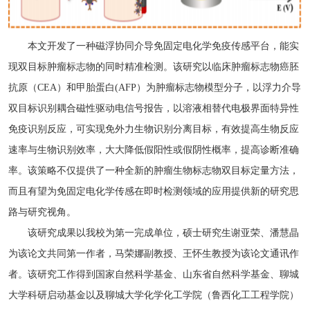
本文开发了一种磁浮协同介导免固定电化学免疫传感平台，能实
现双目标肿瘤标志物的同时精准检测。该研究以临床肿瘤标志物癌胚
抗原（CEA）和甲胎蛋白(AFP）为肿瘤标志物模型分子，以浮力介导
双目标识别耦合磁性驱动电信号报告，以溶液相替代电极界面特异性
免疫识别反应，可实现免外力生物识别分离目标，有效提高生物反应
速率与生物识别效率，大大降低假阳性或假阴性概率，提高诊断准确
率。该策略不仅提供了一种全新的肿瘤生物标志物双目标定量方法，
而且有望为免固定电化学传感在即时检测领域的应用提供新的研究思
路与研究视角。
该研究成果以我校为第一完成单位，硕士研究生谢亚荣、潘慧晶
为该论文共同第一作者，马荣娜副教授、王怀生教授为该论文通讯作
者。该研究工作得到国家自然科学基金、山东省自然科学基金、聊城
大学科研启动基金以及聊城大学化学化工学院（鲁西化工工程学院）