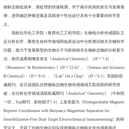
物标志物低成本、易处理的快速检测，对于揭示疾病的发生与发展规
律，进而确定肿瘤进展及其精准个性化诊疗具有十分重要的科学意
义。
我校化学化工学院（鲁西化工工程学院）生物电分析传感团队立
足分析化学，聚焦生命科学领域和临床诊治中分析测试相关关键科学
问题，致力于发展新型的生物分子与疾病相关生物标志物的分析新方
法，相关成果相继发表在《Analytical Chemistry》（IF="7.4）、
《Biosensors" & Bioelectronics 》(IF="12.6)" 、《Sensors and Actuators
B-Chemical》（IF="8.4）、《Lab" On a Chip》（IF="6.1）等国际权
威期刊。近日该团队在肿瘤标志物生物传感领域又取得新的研究突
破，在分析化学领域顶级权威期刊《Analytical" Chemistry》（中科院
一区，Top期刊，影响因子7.4）上发表题为《Distinguishable Magnetic
Reporter Coordination with Buoyancy-Magnetism Separation for
Immobilization-Free Dual-Target Electrochemical Immunosensing》的研
究论文，开辟了均相生物识别实现肿瘤标志物电化学传感新路径