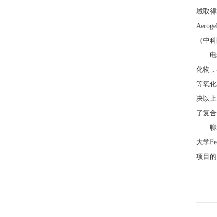
域取得重要进
Aero
（中科院
电化学
化物，
等氧化
决以上
了复合
聊城大
大学F
项目的