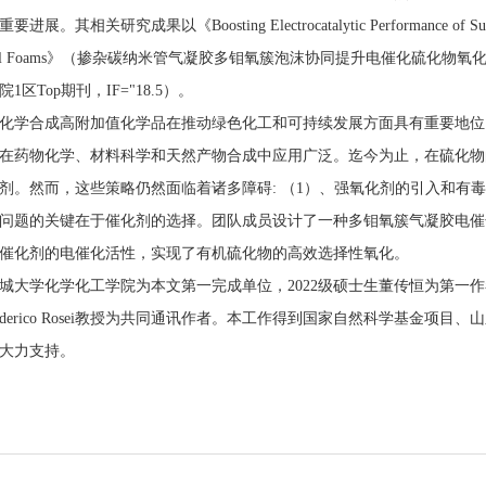
展。其相关研究成果以《Boosting Electrocatalytic Performance of Sulfide Oxid
gel Foams》（掺杂碳纳米管气凝胶多钼氧簇泡沫协同提升电催化硫化物氧化特性）为题
1区Top期刊，IF="18.5）。
合成高附加值化学品在推动绿色化工和可持续发展方面具有重要地位，
在药物化学、材料科学和天然产物合成中应用广泛。迄今为止，在硫化物的氧化反
剂。然而，这些策略仍然面临着诸多障碍: （1）、强氧化剂的引入和有毒废物
问题的关键在于催化剂的选择。团队成员设计了一种多钼氧簇气凝胶电催
催化剂的电催化活性，实现了有机硫化物的高效选择性氧化。
学化学化工学院为本文第一完成单位，2022级硕士生董传恒为第一作
ederico Rosei教授为共同通讯作者。本工作得到国家自然科学基金
大力支持。