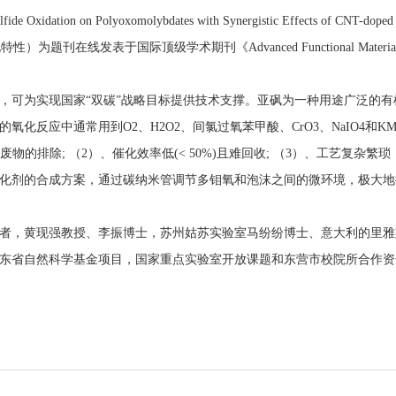
ation on Polyoxomolybdates with Synergistic Effects of CNT-doped
刊在线发表于国际顶级学术期刊《Advanced Functional Materia
可为实现国家“双碳”战略目标提供技术支撑。亚砜为一种用途广泛的有
应中通常用到O2、H2O2、间氯过氧苯甲酸、CrO3、NaIO4和KMn
的排除; （2）、催化效率低(< 50%)且难回收; （3）、工艺复杂繁琐
化剂的合成方案，通过碳纳米管调节多钼氧和泡沫之间的微环境，极大地
者，黄现强教授、李振博士，苏州姑苏实验室马纷纷博士、意大利的里雅
项目、山东省自然科学基金项目，国家重点实验室开放课题和东营市校院所合作