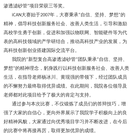
渗透滤砂管
项目荣获三等奖。
”
大赛始于
年，大赛秉承
自信、坚持、梦想
的
iCAN
2007
“
”
精神，倡导科技创新服务社会、改善人类生活，引导和激励
高校学生勇于创新，促进和加强以物联网、智能硬件等为代
表的高科技领域的产学研结合，推动高科技产业的发展，为
高科技创新创业搭建国际交流平台。
我院的
新型复合高渗透滤砂管
团队秉承
自信、坚持、
“
”
“
梦想
的精神理念，躬身践行以科技创新服务社会、改善人类
”
生活，在指导老师杨冰川、黄现强的带领下，经过团队成员
的不懈努力最终取得优异成绩。在此期间，我院各位领导及
老师都对此项目给予了极大的肯定与支持。
通过参与本次比赛，不仅锻炼了成员们的答辩技巧，增
强了大家的自信心，更向外界展示了我院学子积极向上的良
好精神风貌，大家通过向优秀项目学习并不断改进，在今后
的比赛中将再接再厉，取得更加优异的成绩。