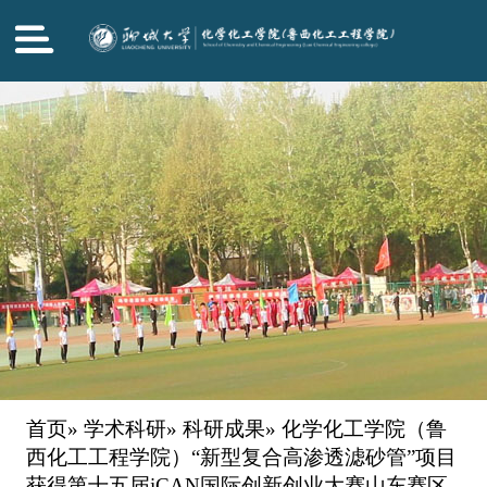
首页
»
学术科研
»
科研成果
» 化学化工学院（鲁
西化工工程学院）“新型复合高渗透滤砂管”项目
获得第十五届iCAN国际创新创业大赛山东赛区